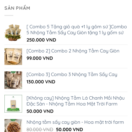
SẢN PHẨM
[ Combo 5 Tặng giỏ quà +1 ly gôm sứ ]Combo
5 Nhộng Tằm Sấy Cay Giòn tặng 1 ly gốm sứ
250.000
VND
[Combo 2] Combo 2 Nhộng Tằm Cay Giòn
99.000
VND
[Combo 3] Combo 3 Nhộng Tằm Sấy Cay
130.000
VND
[Không cay] Nhộng Tằm Lá Chanh Mồi Nhậu
Đặc Sản - Nhộng Tằm Hoa Mặt Trời Farm
50.000
VND
Nhộng tằm sấy cay giòn - Hoa mặt trời farm
Giá
Giá
80.000
VND
50.000
VND