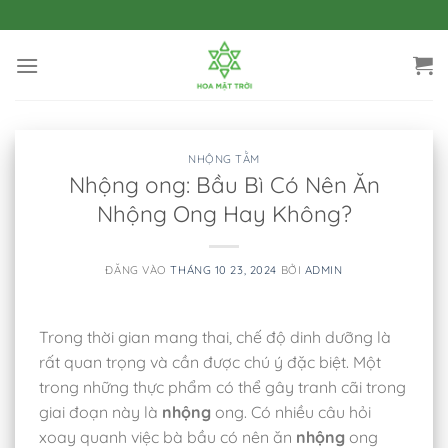
Bỏ
qua
nội
dung
NHỘNG TẰM
Nhộng ong: Bầu Bì Có Nên Ăn
Nhộng Ong Hay Không?
ĐĂNG VÀO
THÁNG 10 23, 2024
BỞI
ADMIN
Trong thời gian mang thai, chế độ dinh dưỡng là
rất quan trọng và cần được chú ý đặc biệt. Một
trong những thực phẩm có thể gây tranh cãi trong
giai đoạn này là
nhộng
ong. Có nhiều câu hỏi
xoay quanh việc bà bầu có nên ăn
nhộng
ong