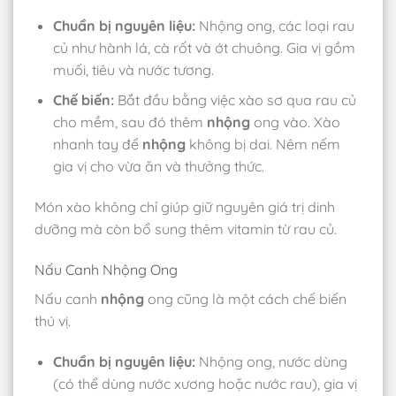
Chuẩn bị nguyên liệu:
Nhộng ong, các loại rau
củ như hành lá, cà rốt và ớt chuông. Gia vị gồm
muối, tiêu và nước tương.
Chế biến:
Bắt đầu bằng việc xào sơ qua rau củ
cho mềm, sau đó thêm
nhộng
ong vào. Xào
nhanh tay để
nhộng
không bị dai. Nêm nếm
gia vị cho vừa ăn và thưởng thức.
Món xào không chỉ giúp giữ nguyên giá trị dinh
dưỡng mà còn bổ sung thêm vitamin từ rau củ.
Nấu Canh Nhộng Ong
Nấu canh
nhộng
ong cũng là một cách chế biến
thú vị.
Chuẩn bị nguyên liệu:
Nhộng ong, nước dùng
(có thể dùng nước xương hoặc nước rau), gia vị