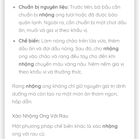
Chuẩn bị nguyên liệu:
Trước tiên, bà bầu cần
chuẩn bị
nhộng
ong tươi hoặc đã được bảo
quản lạnh. Ngoài ra, cần chuẩn bị một chút dầu
ăn, muối và gia vị theo khẩu vị.
Chế biến:
Làm nóng chảo trên lửa vừa, thêm
dầu ăn và đợi dầu nóng. Sau đó, cho
nhộng
ong vào chảo và rang đều tay cho đến khi
nhộng
chuyển màu vàng nâu. Nêm nếm gia vị
theo khẩu vị và thưởng thức.
Rang
nhộng
ong không chỉ giữ nguyên giá trị dinh
dưỡng mà còn tạo ra một món ăn thơm ngon,
hấp dẫn.
Xào Nhộng Ong Với Rau
Một phương pháp chế biến khác là xào
nhộng
ong với rau củ.