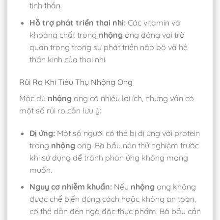
tinh thần.
Hỗ trợ phát triển thai nhi:
Các vitamin và
khoáng chất trong
nhộng
ong đóng vai trò
quan trọng trong sự phát triển não bộ và hệ
thần kinh của thai nhi.
Rủi Ro Khi Tiêu Thụ Nhộng Ong
Mặc dù
nhộng
ong có nhiều lợi ích, nhưng vẫn có
một số rủi ro cần lưu ý:
Dị ứng:
Một số người có thể bị dị ứng với protein
trong
nhộng
ong. Bà bầu nên thử nghiệm trước
khi sử dụng để tránh phản ứng không mong
muốn.
Nguy cơ nhiễm khuẩn:
Nếu
nhộng
ong không
được chế biến đúng cách hoặc không an toàn,
có thể dẫn đến ngộ độc thực phẩm. Bà bầu cần