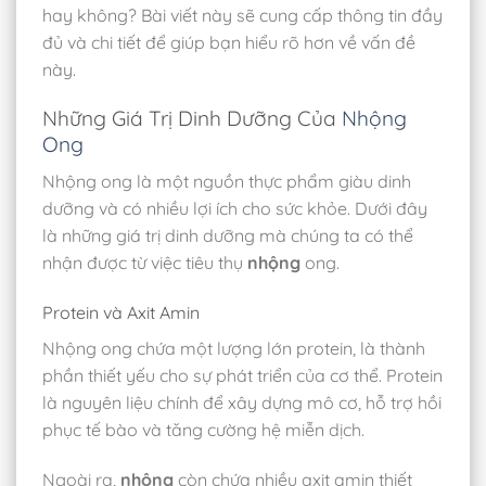
hay không? Bài viết này sẽ cung cấp thông tin đầy
đủ và chi tiết để giúp bạn hiểu rõ hơn về vấn đề
này.
Những Giá Trị Dinh Dưỡng Của
Nhộng
Ong
Nhộng ong là một nguồn thực phẩm giàu dinh
dưỡng và có nhiều lợi ích cho sức khỏe. Dưới đây
là những giá trị dinh dưỡng mà chúng ta có thể
nhận được từ việc tiêu thụ
nhộng
ong.
Protein và Axit Amin
Nhộng ong chứa một lượng lớn protein, là thành
phần thiết yếu cho sự phát triển của cơ thể. Protein
là nguyên liệu chính để xây dựng mô cơ, hỗ trợ hồi
phục tế bào và tăng cường hệ miễn dịch.
Ngoài ra,
nhộng
còn chứa nhiều axit amin thiết