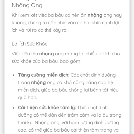
Nhộng Ong
Khi xem xét việc bà bầu có nên ăn
nhộng
ong hay
không, chúng ta cần nhìn vào cả hai khía cạnh lợi
ích và rủi ro có thể xảy ra.
Lợi Ích Sức Khỏe
Việc tiêu thụ
nhộng
ong mang lại nhiều lợi ích cho
sức khỏe của bà bầu, bao gồm:
Tăng cường miễn dịch:
Các chất dinh dưỡng
trong
nhộng
ong có khả năng nâng cao hệ
miễn dịch, giúp bà bầu chống lại bệnh tật hiệu
quả hơn.
Cải thiện sức khỏe tâm lý:
Thiếu hụt dinh
dưỡng có thể dẫn đến trầm cảm và lo âu trong
thai kỳ. Nhộng ong, với hàm lượng dinh dưỡng
cao, có thể giúp bà bầu cải thiện tâm trạng và