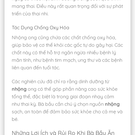
mang thai. Điều này rất quan trọng đối với sự phát
triển của thai nhi.
Tác Dụng Chống Oxy Hóa
Nhộng ong cũng chứa các chất chống oxy hóa,
giúp bảo vệ cơ thể khỏi các gốc tự do gây hại. Các
chất này có thể hỗ trợ ngăn ngừa nhiều bệnh lý
mãn tính, như bệnh tim mạch, ung thư và các bệnh
liên quan đến tuổi tác.
Các nghiên cứu đã chỉ ra rằng dinh dưỡng từ
nhộng
ong có thể góp phần nâng cao sức khỏe
tổng thể, đặc biệt là trong giai đoạn nhạy cảm
như thai kỳ. Bà bầu cần chú ý chọn nguồn
nhộng
sạch, an toàn để đảm bảo sức khỏe cho cả mẹ và
bé.
Những Lợi Ích và Rủi Ro Khi Bà Bầu Ăn