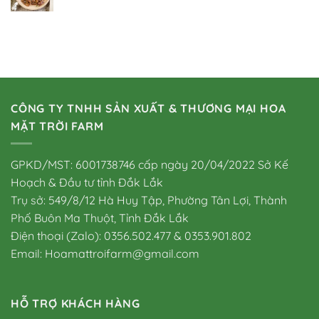
gốc
hiện
là:
tại
80.000 VND.
là:
50.000 VND.
CÔNG TY TNHH SẢN XUẤT & THƯƠNG MẠI HOA
MẶT TRỜI FARM
GPKD/MST: 6001738746 cấp ngày 20/04/2022 Sở Kế
Hoạch & Đầu tư tỉnh Đắk Lắk
Trụ sở: 549/8/12 Hà Huy Tập, Phường Tân Lợi, Thành
Phố Buôn Ma Thuột, Tỉnh Đắk Lắk
Điện thoại (Zalo): 0356.502.477 & 0353.901.802
Email: Hoamattroifarm@gmail.com
HỖ TRỢ KHÁCH HÀNG