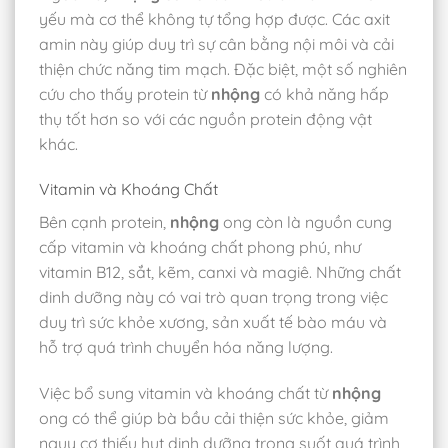
yếu mà cơ thể không tự tổng hợp được. Các axit
amin này giúp duy trì sự cân bằng nội môi và cải
thiện chức năng tim mạch. Đặc biệt, một số nghiên
cứu cho thấy protein từ
nhộng
có khả năng hấp
thụ tốt hơn so với các nguồn protein động vật
khác.
Vitamin và Khoáng Chất
Bên cạnh protein,
nhộng
ong còn là nguồn cung
cấp vitamin và khoáng chất phong phú, như
vitamin B12, sắt, kẽm, canxi và magiê. Những chất
dinh dưỡng này có vai trò quan trọng trong việc
duy trì sức khỏe xương, sản xuất tế bào máu và
hỗ trợ quá trình chuyển hóa năng lượng.
Việc bổ sung vitamin và khoáng chất từ
nhộng
ong có thể giúp bà bầu cải thiện sức khỏe, giảm
nguy cơ thiếu hụt dinh dưỡng trong suốt quá trình