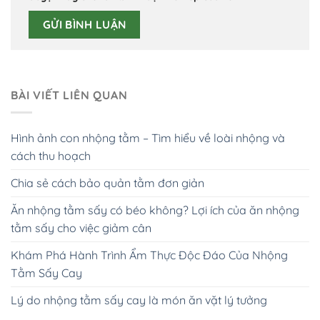
BÀI VIẾT LIÊN QUAN
Hình ảnh con nhộng tằm – Tìm hiểu về loài nhộng và
cách thu hoạch
Chia sẻ cách bảo quản tằm đơn giản
Ăn nhộng tằm sấy có béo không? Lợi ích của ăn nhộng
tằm sấy cho việc giảm cân
Khám Phá Hành Trình Ẩm Thực Độc Đáo Của Nhộng
Tằm Sấy Cay
Lý do nhộng tằm sấy cay là món ăn vặt lý tưởng