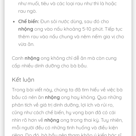
như muối, tiêu và các loại rau như thì là hoặc
rau ngò.
Chế biến:
Đun sôi nước dùng, sau đó cho
nhộng
ong vào nấu khoảng 5-10 phút. Tiếp tục
thêm rau vào nấu chung và nêm nếm gia vị cho
vừa ăn.
Canh
nhộng
ong không chỉ dễ ăn mà còn cung
cấp nhiều dinh dưỡng cho bà bầu.
Kết luận
Trong bài viết này, chúng ta đã tìm hiểu về việc bà
bầu có nên ăn
nhộng
ong hay không. Qua những
phân tích về giá trị dinh dưỡng, lợi ích và rủi ro,
cũng như cách chế biến, hy vọng bạn đã có cái
nhìn rõ hơn về
nhộng
ong trong thai kỳ. Tuy nhiên,
mỗi người đều có những tình huống và điều kiện
riêng. Do đó, bà bầu nên tham khảo ý kiến bác sĩ