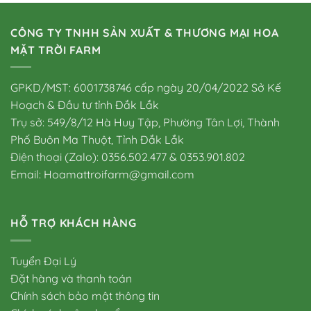
CÔNG TY TNHH SẢN XUẤT & THƯƠNG MẠI HOA
MẶT TRỜI FARM
GPKD/MST: 6001738746 cấp ngày 20/04/2022 Sở Kế
Hoạch & Đầu tư tỉnh Đắk Lắk
Trụ sở: 549/8/12 Hà Huy Tập, Phường Tân Lợi, Thành
Phố Buôn Ma Thuột, Tỉnh Đắk Lắk
Điện thoại (Zalo): 0356.502.477 & 0353.901.802
Email: Hoamattroifarm@gmail.com
HỖ TRỢ KHÁCH HÀNG
Tuyển Đại Lý
Đặt hàng và thanh toán
Chính sách bảo mật thông tin