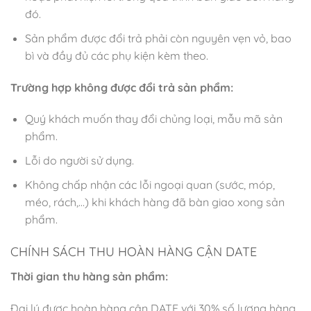
đó.
Sản phẩm được đổi trả phải còn nguyên vẹn vỏ, bao
bì và đầy đủ các phụ kiện kèm theo.
Trường hợp không được đổi trả sản phẩm:
Quý khách muốn thay đổi chủng loại, mẫu mã sản
phẩm.
Lỗi do người sử dụng.
Không chấp nhận các lỗi ngoại quan (sước, móp,
méo, rách,…) khi khách hàng đã bàn giao xong sản
phẩm.
CHÍNH SÁCH THU HOÀN HÀNG CẬN DATE
Thời gian thu hàng sản phẩm:
Đại lý được hoàn hàng cận DATE với 30% số lượng hàng