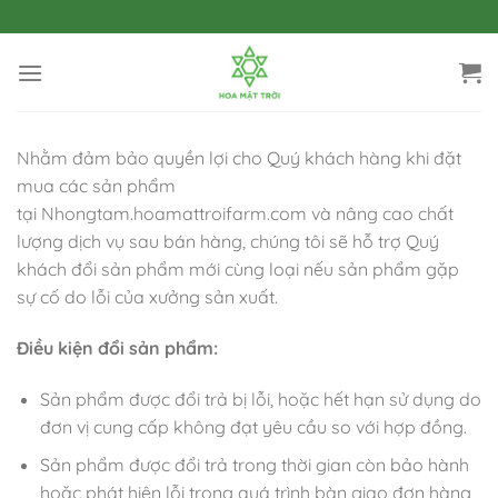
Bỏ
qua
nội
dung
Nhằm đảm bảo quyền lợi cho Quý khách hàng khi đặt
mua các sản phẩm
tại Nhongtam.hoamattroifarm.com và nâng cao chất
lượng dịch vụ sau bán hàng, chúng tôi sẽ hỗ trợ Quý
khách đổi sản phẩm mới cùng loại nếu sản phẩm gặp
sự cố do lỗi của xưởng sản xuất.
Điều kiện đổi sản phẩm:
Sản phẩm được đổi trả bị lỗi, hoặc hết hạn sử dụng do
đơn vị cung cấp không đạt yêu cầu so với hợp đồng.
Sản phẩm được đổi trả trong thời gian còn bảo hành
hoặc phát hiện lỗi trong quá trình bàn giao đơn hàng