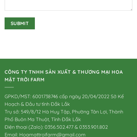
CÔNG TY TNHH SẢN XUẤT & THƯƠNG MẠI HOA
MẶT TRỜI FARM
GPKD/MST: 6001738746 cấp ngày 20/04/2022 Sở Kế
Hoạch & Đầu tư tỉnh Đắk Lắk
Trụ sở: 549/8/12 Hà Huy Tập, Phường Tân Lợi, Thành
Phố Buôn Ma Thuột, Tỉnh Đắk Lắk
Điện thoại (Zalo): 0356.502.477 & 0353.901.802
Email: Hoamattroifarm@gmail.com