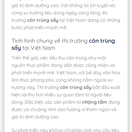
giá trị dinh dưỡng cao. Với những lợi ích tuyệt vời
cùng xu hướng tiêu dùng ngày càng tăng, thị
trường
côn trùng sấy
tại Việt Nam đang có những
bước phát triển mạnh mẽ.
Tình hình chung về thị trường
côn trùng
sấy
tại Việt Nam
Trên thế giới, việc tiêu thụ côn trùng như một
nguồn thực phẩm đang dần được công nhận và
phát triển mạnh mẽ. Việt Nam, với bề dày văn hóa
ẩm thực phong phú, cũng không nằm ngoài xu
hướng này. Thị trường
côn trùng sấy
bắt đầu xuất
hiện và thu hút nhiều sự quan tâm từ người tiêu
dùng. Đặc biệt, các sản phẩm từ
nhộng tằm
đang
được ưa chuộng nhờ vào hương vị thơm ngon và
giá trị dinh dưỡng cao.
Sự phát triển này không chỉ phản ánh nhu cầu tiêu