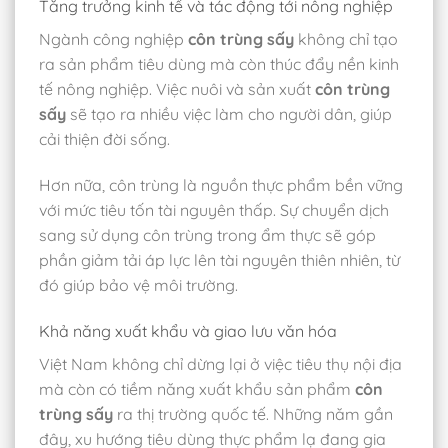
Tăng trưởng kinh tế và tác động tới nông nghiệp
Ngành công nghiệp
côn trùng sấy
không chỉ tạo
ra sản phẩm tiêu dùng mà còn thúc đẩy nền kinh
tế nông nghiệp. Việc nuôi và sản xuất
côn trùng
sấy
sẽ tạo ra nhiều việc làm cho người dân, giúp
cải thiện đời sống.
Hơn nữa, côn trùng là nguồn thực phẩm bền vững
với mức tiêu tốn tài nguyên thấp. Sự chuyển dịch
sang sử dụng côn trùng trong ẩm thực sẽ góp
phần giảm tải áp lực lên tài nguyên thiên nhiên, từ
đó giúp bảo vệ môi trường.
Khả năng xuất khẩu và giao lưu văn hóa
Việt Nam không chỉ dừng lại ở việc tiêu thụ nội địa
mà còn có tiềm năng xuất khẩu sản phẩm
côn
trùng sấy
ra thị trường quốc tế. Những năm gần
đây, xu hướng tiêu dùng thực phẩm lạ đang gia