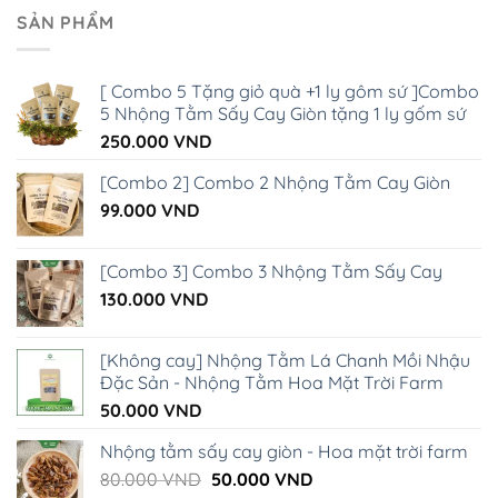
SẢN PHẨM
[ Combo 5 Tặng giỏ quà +1 ly gôm sứ ]Combo
5 Nhộng Tằm Sấy Cay Giòn tặng 1 ly gốm sứ
250.000
VND
[Combo 2] Combo 2 Nhộng Tằm Cay Giòn
99.000
VND
[Combo 3] Combo 3 Nhộng Tằm Sấy Cay
130.000
VND
[Không cay] Nhộng Tằm Lá Chanh Mồi Nhậu
Đặc Sản - Nhộng Tằm Hoa Mặt Trời Farm
50.000
VND
Nhộng tằm sấy cay giòn - Hoa mặt trời farm
Giá
Giá
80.000
VND
50.000
VND