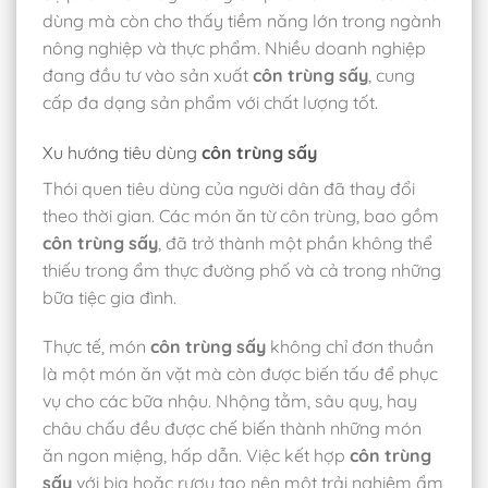
dùng mà còn cho thấy tiềm năng lớn trong ngành
nông nghiệp và thực phẩm. Nhiều doanh nghiệp
đang đầu tư vào sản xuất
côn trùng sấy
, cung
cấp đa dạng sản phẩm với chất lượng tốt.
Xu hướng tiêu dùng
côn trùng sấy
Thói quen tiêu dùng của người dân đã thay đổi
theo thời gian. Các món ăn từ côn trùng, bao gồm
côn trùng sấy
, đã trở thành một phần không thể
thiếu trong ẩm thực đường phố và cả trong những
bữa tiệc gia đình.
Thực tế, món
côn trùng sấy
không chỉ đơn thuần
là một món ăn vặt mà còn được biến tấu để phục
vụ cho các bữa nhậu. Nhộng tằm, sâu quy, hay
châu chấu đều được chế biến thành những món
ăn ngon miệng, hấp dẫn. Việc kết hợp
côn trùng
sấy
với bia hoặc rượu tạo nên một trải nghiệm ẩm