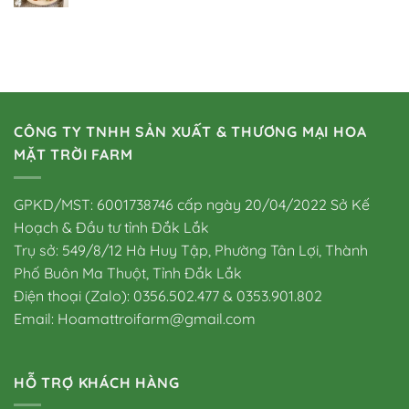
gốc
hiện
là:
tại
80.000 VND.
là:
50.000 VND.
CÔNG TY TNHH SẢN XUẤT & THƯƠNG MẠI HOA
MẶT TRỜI FARM
GPKD/MST: 6001738746 cấp ngày 20/04/2022 Sở Kế
Hoạch & Đầu tư tỉnh Đắk Lắk
Trụ sở: 549/8/12 Hà Huy Tập, Phường Tân Lợi, Thành
Phố Buôn Ma Thuột, Tỉnh Đắk Lắk
Điện thoại (Zalo): 0356.502.477 & 0353.901.802
Email: Hoamattroifarm@gmail.com
HỖ TRỢ KHÁCH HÀNG