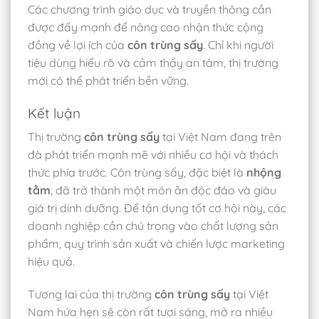
Các chương trình giáo dục và truyền thông cần
được đẩy mạnh để nâng cao nhận thức cộng
đồng về lợi ích của
côn trùng sấy
. Chỉ khi người
tiêu dùng hiểu rõ và cảm thấy an tâm, thị trường
mới có thể phát triển bền vững.
Kết luận
Thị trường
côn trùng sấy
tại Việt Nam đang trên
đà phát triển mạnh mẽ với nhiều cơ hội và thách
thức phía trước. Côn trùng sấy, đặc biệt là
nhộng
tằm
, đã trở thành một món ăn độc đáo và giàu
giá trị dinh dưỡng. Để tận dụng tốt cơ hội này, các
doanh nghiệp cần chú trọng vào chất lượng sản
phẩm, quy trình sản xuất và chiến lược marketing
hiệu quả.
Tương lai của thị trường
côn trùng sấy
tại Việt
Nam hứa hẹn sẽ còn rất tươi sáng, mở ra nhiều