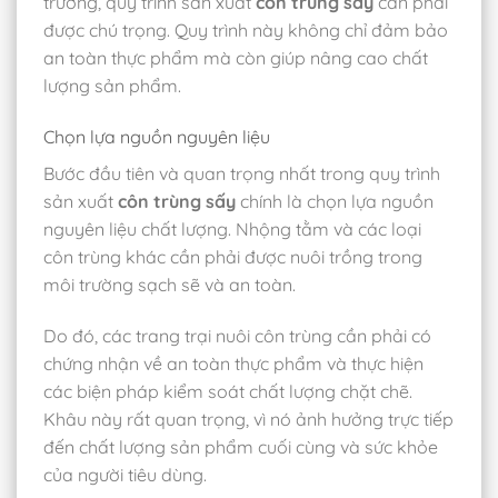
trường, quy trình sản xuất
côn trùng sấy
cần phải
được chú trọng. Quy trình này không chỉ đảm bảo
an toàn thực phẩm mà còn giúp nâng cao chất
lượng sản phẩm.
Chọn lựa nguồn nguyên liệu
Bước đầu tiên và quan trọng nhất trong quy trình
sản xuất
côn trùng sấy
chính là chọn lựa nguồn
nguyên liệu chất lượng. Nhộng tằm và các loại
côn trùng khác cần phải được nuôi trồng trong
môi trường sạch sẽ và an toàn.
Do đó, các trang trại nuôi côn trùng cần phải có
chứng nhận về an toàn thực phẩm và thực hiện
các biện pháp kiểm soát chất lượng chặt chẽ.
Khâu này rất quan trọng, vì nó ảnh hưởng trực tiếp
đến chất lượng sản phẩm cuối cùng và sức khỏe
của người tiêu dùng.