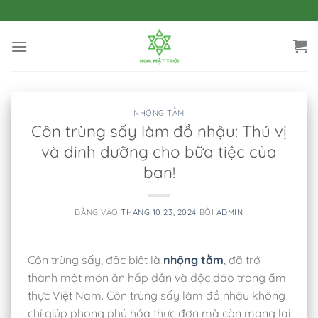
Bỏ
qua
nội
dung
NHỘNG TẰM
Côn trùng sấy làm đồ nhậu: Thú vị
và dinh dưỡng cho bữa tiệc của
bạn!
ĐĂNG VÀO
THÁNG 10 23, 2024
BỞI
ADMIN
Côn trùng sấy, đặc biệt là
nhộng tằm
, đã trở
thành một món ăn hấp dẫn và độc đáo trong ẩm
thực Việt Nam. Côn trùng sấy làm đồ nhậu không
chỉ giúp phong phú hóa thực đơn mà còn mang lại