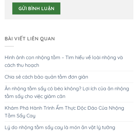
BÀI VIẾT LIÊN QUAN
Hình ảnh con nhộng tằm – Tìm hiểu về loài nhộng và
cách thu hoạch
Chia sẻ cách bảo quản tằm đơn giản
Ăn nhộng tằm sấy có béo không? Lợi ích của ăn nhộng
tằm sấy cho việc giảm cân
Khám Phá Hành Trình Ẩm Thực Độc Đáo Của Nhộng
Tằm Sấy Cay
Lý do nhộng tằm sấy cay là món ăn vặt lý tưởng