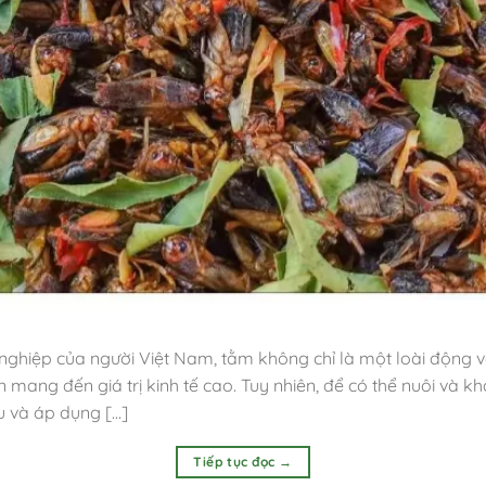
ghiệp của người Việt Nam, tằm không chỉ là một loài động v
mang đến giá trị kinh tế cao. Tuy nhiên, để có thể nuôi và k
u và áp dụng […]
Tiếp tục đọc
→