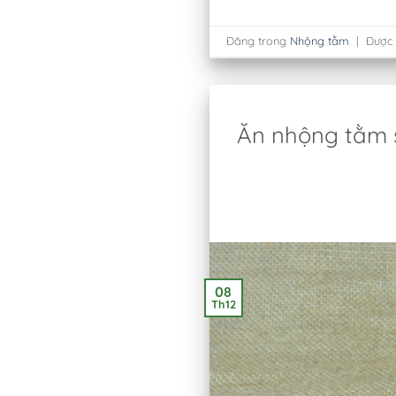
Đăng trong
Nhộng tằm
|
Được
Ăn nhộng tằm s
08
Th12