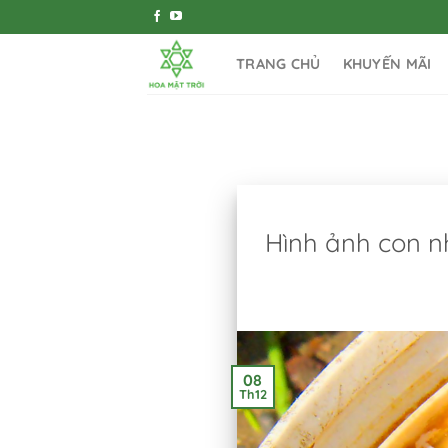
Bỏ
qua
nội
TRANG CHỦ
KHUYẾN MÃI
dung
Hình ảnh con n
08
Th12