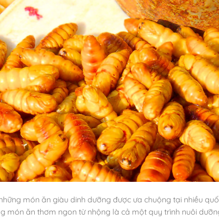
hững món ăn giàu dinh dưỡng được ưa chuộng tại nhiều quốc
g món ăn thơm ngon từ nhộng là cả một quy trình nuôi dưỡn