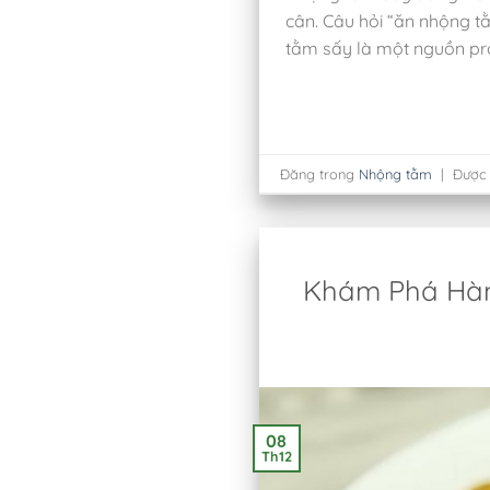
cân. Câu hỏi “ăn nhộng t
tằm sấy là một nguồn pro
Đăng trong
Nhộng tằm
|
Được
Khám Phá Hàn
08
Th12