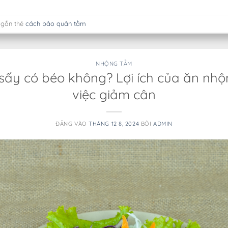
 gắn thẻ
cách bảo quản tằm
NHỘNG TẰM
ấy có béo không? Lợi ích của ăn nh
việc giảm cân
ĐĂNG VÀO
THÁNG 12 8, 2024
BỞI
ADMIN