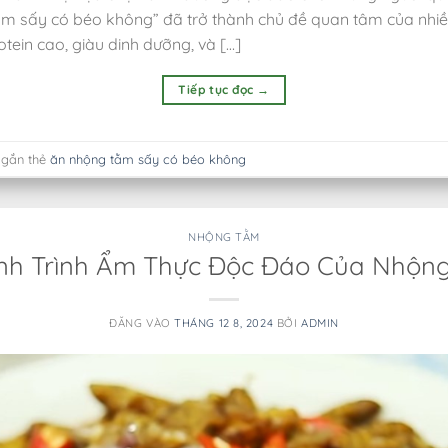
ằm sấy có béo không” đã trở thành chủ đề quan tâm của nhiề
tein cao, giàu dinh dưỡng, và […]
Tiếp tục đọc
→
 gắn thẻ
ăn nhộng tằm sấy có béo không
NHỘNG TẰM
h Trình Ẩm Thực Độc Đáo Của Nhộn
ĐĂNG VÀO
THÁNG 12 8, 2024
BỞI
ADMIN