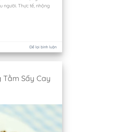
u người. Thực tế, nhộng
Để lại bình luận
g Tằm Sấy Cay