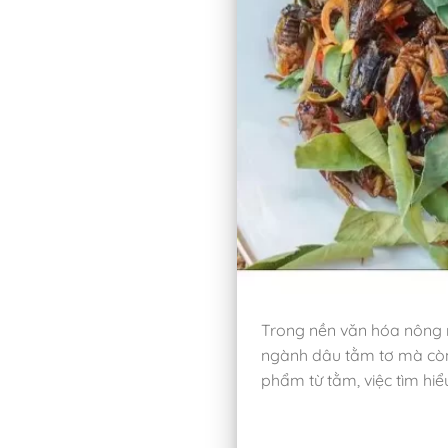
Trong nền văn hóa nông n
ngành dâu tằm tơ mà còn 
phẩm từ tằm, việc tìm hiể