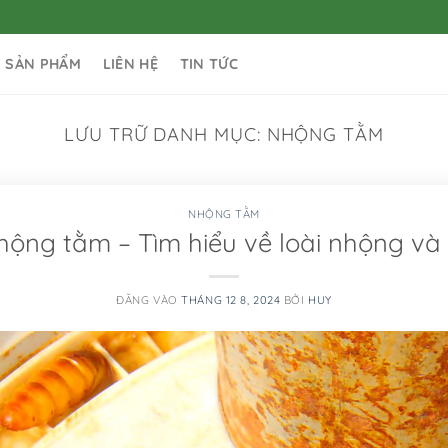
SẢN PHẨM
LIÊN HỆ
TIN TỨC
LƯU TRỮ DANH MỤC:
NHỘNG TẰM
NHỘNG TẰM
hộng tằm – Tìm hiểu về loài nhộng và
ĐĂNG VÀO
THÁNG 12 8, 2024
BỞI
HUY