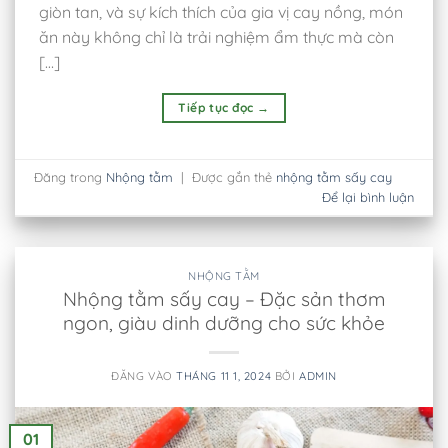
giòn tan, và sự kích thích của gia vị cay nồng, món
ăn này không chỉ là trải nghiệm ẩm thực mà còn
[…]
Tiếp tục đọc
→
Đăng trong
Nhộng tằm
|
Được gắn thẻ
nhộng tằm sấy cay
Để lại bình luận
NHỘNG TẰM
Nhộng tằm sấy cay – Đặc sản thơm
ngon, giàu dinh dưỡng cho sức khỏe
ĐĂNG VÀO
THÁNG 11 1, 2024
BỞI
ADMIN
01