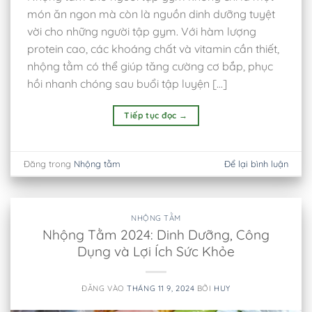
món ăn ngon mà còn là nguồn dinh dưỡng tuyệt
vời cho những người tập gym. Với hàm lượng
protein cao, các khoáng chất và vitamin cần thiết,
nhộng tằm có thể giúp tăng cường cơ bắp, phục
hồi nhanh chóng sau buổi tập luyện […]
Tiếp tục đọc
→
Đăng trong
Nhộng tằm
Để lại bình luận
NHỘNG TẰM
Nhộng Tằm 2024: Dinh Dưỡng, Công
Dụng và Lợi Ích Sức Khỏe
ĐĂNG VÀO
THÁNG 11 9, 2024
BỞI
HUY