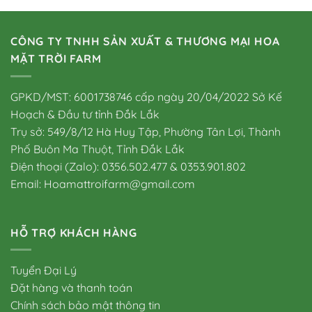
CÔNG TY TNHH SẢN XUẤT & THƯƠNG MẠI HOA
MẶT TRỜI FARM
GPKD/MST: 6001738746 cấp ngày 20/04/2022 Sở Kế
Hoạch & Đầu tư tỉnh Đắk Lắk
Trụ sở: 549/8/12 Hà Huy Tập, Phường Tân Lợi, Thành
Phố Buôn Ma Thuột, Tỉnh Đắk Lắk
Điện thoại (Zalo): 0356.502.477 & 0353.901.802
Email: Hoamattroifarm@gmail.com
HỖ TRỢ KHÁCH HÀNG
Tuyển Đại Lý
Đặt hàng và thanh toán
Chính sách bảo mật thông tin