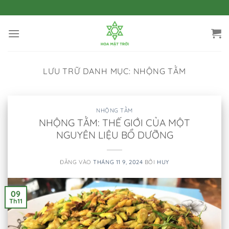
Bỏ
qua
nội
dung
LƯU TRỮ DANH MỤC:
NHỘNG TẰM
NHỘNG TẰM
NHỘNG TẰM: THẾ GIỚI CỦA MỘT
NGUYÊN LIỆU BỔ DƯỠNG
ĐĂNG VÀO
THÁNG 11 9, 2024
BỞI
HUY
09
Th11