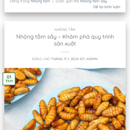
Đăng trong
Nhộng tằm
|
Được gắn thẻ
Nhộng tằm sấy
Để lại bình luận
NHỘNG TẰM
Nhộng tằm sấy – Khám phá quy trình
sản xuất
ĐĂNG VÀO
THÁNG 11 1, 2024
BỞI
ADMIN
01
Th11