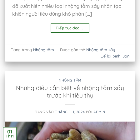
đã xuất hiện nhiều loại nhộng tằm sấy nhân tạo
khiến người tiêu dùng khó phân […]
Tiếp tục đọc
→
Đăng trong
Nhộng tằm
|
Được gắn thẻ
Nhộng tằm sấy
Để lại bình luận
NHỘNG TẰM
Những điều cần biết về nhộng tằm sấy
trước khi tiêu thụ
ĐĂNG VÀO
THÁNG 11 1, 2024
BỞI
ADMIN
01
Th11