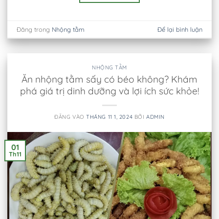
Đăng trong
Nhộng tằm
Để lại bình luận
NHỘNG TẰM
Ăn nhộng tằm sấy có béo không? Khám
phá giá trị dinh dưỡng và lợi ích sức khỏe!
ĐĂNG VÀO
THÁNG 11 1, 2024
BỞI
ADMIN
01
Th11