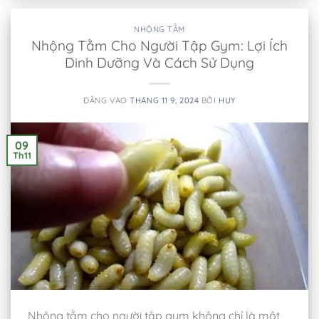
NHỘNG TẰM
Nhộng Tằm Cho Người Tập Gym: Lợi Ích
Dinh Dưỡng Và Cách Sử Dụng
ĐĂNG VÀO
THÁNG 11 9, 2024
BỞI
HUY
09
Th11
Nhộng tằm cho người tập gym không chỉ là một