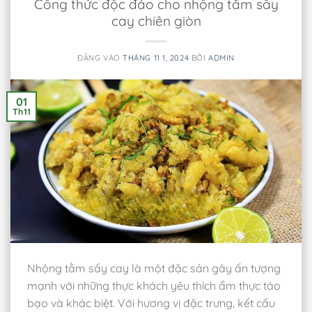
Công thức độc đáo cho nhộng tằm sấy
cay chiên giòn
ĐĂNG VÀO
THÁNG 11 1, 2024
BỞI
ADMIN
01
Th11
Nhộng tằm sấy cay là một đặc sản gây ấn tượng
mạnh với những thực khách yêu thích ẩm thực táo
bạo và khác biệt. Với hương vị đặc trưng, kết cấu