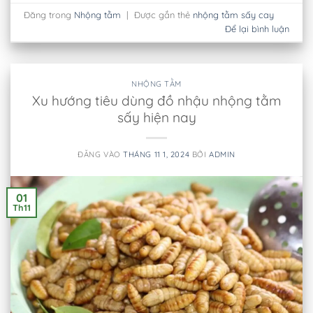
Đăng trong
Nhộng tằm
|
Được gắn thẻ
nhộng tằm sấy cay
Để lại bình luận
NHỘNG TẰM
Xu hướng tiêu dùng đồ nhậu nhộng tằm
sấy hiện nay
ĐĂNG VÀO
THÁNG 11 1, 2024
BỞI
ADMIN
01
Th11