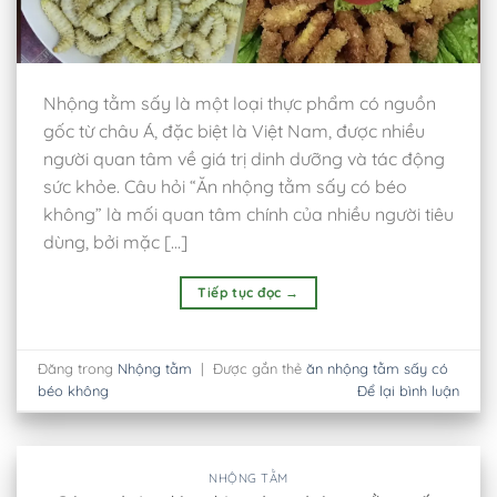
Nhộng tằm sấy là một loại thực phẩm có nguồn
gốc từ châu Á, đặc biệt là Việt Nam, được nhiều
người quan tâm về giá trị dinh dưỡng và tác động
sức khỏe. Câu hỏi “Ăn nhộng tằm sấy có béo
không” là mối quan tâm chính của nhiều người tiêu
dùng, bởi mặc […]
Tiếp tục đọc
→
Đăng trong
Nhộng tằm
|
Được gắn thẻ
ăn nhộng tằm sấy có
béo không
Để lại bình luận
NHỘNG TẰM