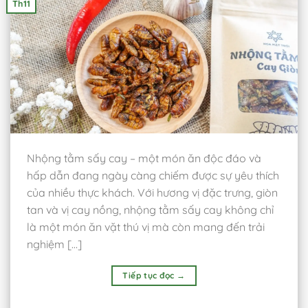
Th11
Nhộng tằm sấy cay – một món ăn độc đáo và
hấp dẫn đang ngày càng chiếm được sự yêu thích
của nhiều thực khách. Với hương vị đặc trưng, giòn
tan và vị cay nồng, nhộng tằm sấy cay không chỉ
là một món ăn vặt thú vị mà còn mang đến trải
nghiệm […]
Tiếp tục đọc
→