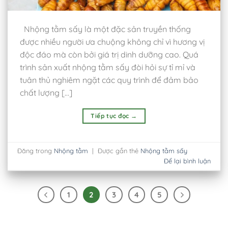
Nhộng tằm sấy là một đặc sản truyền thống
được nhiều người ưa chuộng không chỉ vì hương vị
độc đáo mà còn bởi giá trị dinh dưỡng cao. Quá
trình sản xuất nhộng tằm sấy đòi hỏi sự tỉ mỉ và
tuân thủ nghiêm ngặt các quy trình để đảm bảo
chất lượng […]
Tiếp tục đọc
→
Đăng trong
Nhộng tằm
|
Được gắn thẻ
Nhộng tằm sấy
Để lại bình luận
1
2
3
4
5