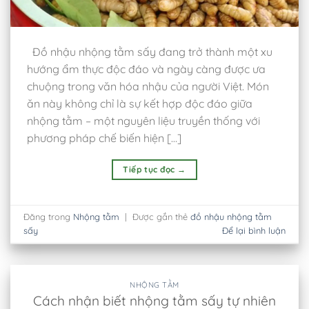
Đồ nhậu nhộng tằm sấy đang trở thành một xu
hướng ẩm thực độc đáo và ngày càng được ưa
chuộng trong văn hóa nhậu của người Việt. Món
ăn này không chỉ là sự kết hợp độc đáo giữa
nhộng tằm – một nguyên liệu truyền thống với
phương pháp chế biến hiện […]
Tiếp tục đọc
→
Đăng trong
Nhộng tằm
|
Được gắn thẻ
đồ nhậu nhộng tằm
sấy
Để lại bình luận
NHỘNG TẰM
Cách nhận biết nhộng tằm sấy tự nhiên