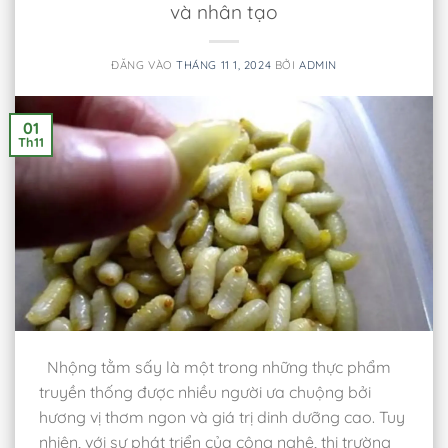
và nhân tạo
ĐĂNG VÀO
THÁNG 11 1, 2024
BỞI
ADMIN
01
Th11
Nhộng tằm sấy là một trong những thực phẩm
truyền thống được nhiều người ưa chuộng bởi
hương vị thơm ngon và giá trị dinh dưỡng cao. Tuy
nhiên, với sự phát triển của công nghệ, thị trường