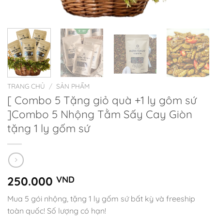
TRANG CHỦ
/
SẢN PHẨM
[ Combo 5 Tặng giỏ quà +1 ly gôm sứ
]Combo 5 Nhộng Tằm Sấy Cay Giòn
tặng 1 ly gốm sứ
250.000
VND
Mua 5 gói nhộng, tặng 1 ly gốm sứ bất kỳ và freeship
toàn quốc! Số lượng có hạn!