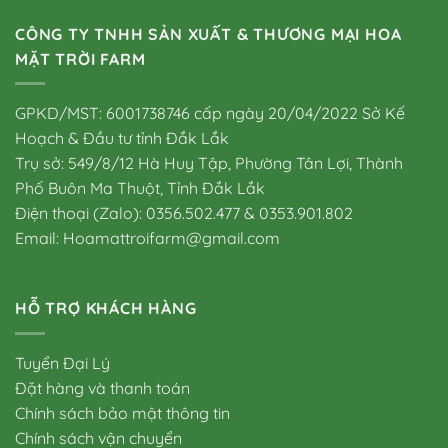
CÔNG TY TNHH SẢN XUẤT & THƯƠNG MẠI HOA
MẶT TRỜI FARM
GPKD/MST: 6001738746 cấp ngày 20/04/2022 Sở Kế
Hoạch & Đầu tư tỉnh Đắk Lắk
Trụ sở: 549/8/12 Hà Huy Tập, Phường Tân Lợi, Thành
Phố Buôn Ma Thuột, Tỉnh Đắk Lắk
Điện thoại (Zalo): 0356.502.477 & 0353.901.802
Email: Hoamattroifarm@gmail.com
HỖ TRỢ KHÁCH HÀNG
Tuyển Đại Lý
Đặt hàng và thanh toán
Chính sách bảo mật thông tin
Chính sách vận chuyển