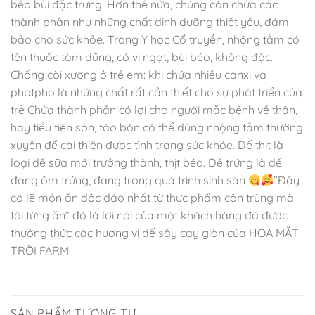
béo bùi đặc trưng. Hơn thế nữa, chúng còn chứa các
thành phần như những chất dinh dưỡng thiết yếu, đảm
bảo cho sức khỏe. Trong Y học Cổ truyền, nhộng tằm có
tên thuốc tàm dũng, có vị ngọt, bùi béo, không độc.
Chống còi xương ở trẻ em: khi chứa nhiều canxi và
photpho là những chất rất cần thiết cho sự phát triển của
trẻ Chứa thành phần có lợi cho người mắc bệnh về thận,
hay tiểu tiện són, táo bón có thể dùng nhộng tằm thường
xuyên để cải thiện được tình trạng sức khỏe. Dế thịt là
loại dế sữa mới trưởng thành, thịt béo. Dế trứng là dế
đang ôm trứng, đang trong quá trình sinh sản
”Đây
có lẽ món ăn độc đáo nhất từ thực phẩm côn trùng mà
tôi từng ăn” đó là lời nói của một khách hàng đã được
thưởng thức các hương vị dế sấy cay giòn của HOA MẶT
TRỜI FARM
SẢN PHẨM TƯƠNG TỰ