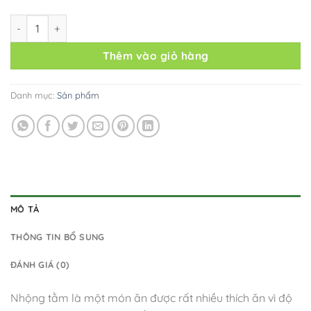
[ Combo 5 Tặng giỏ quà +1 ly gôm sứ ]Combo 5 Nhộng Tằm Sấy 
Thêm vào giỏ hàng
Danh mục:
Sản phẩm
MÔ TẢ
THÔNG TIN BỔ SUNG
ĐÁNH GIÁ (0)
Nhộng tằm là một món ăn được rất nhiều thích ăn vì độ