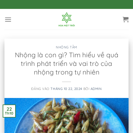
Bỏ
qua
nội
dung
NHỘNG TẰM
Nhộng là con gì? Tìm hiểu về quá
trình phát triển và vai trò của
nhộng trong tự nhiên
ĐĂNG VÀO
THÁNG 10 22, 2024
BỞI
ADMIN
22
Th10