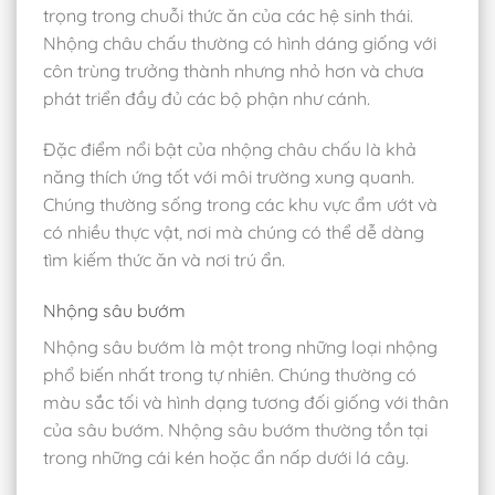
trọng trong chuỗi thức ăn của các hệ sinh thái.
Nhộng châu chấu thường có hình dáng giống với
côn trùng trưởng thành nhưng nhỏ hơn và chưa
phát triển đầy đủ các bộ phận như cánh.
Đặc điểm nổi bật của nhộng châu chấu là khả
năng thích ứng tốt với môi trường xung quanh.
Chúng thường sống trong các khu vực ẩm ướt và
có nhiều thực vật, nơi mà chúng có thể dễ dàng
tìm kiếm thức ăn và nơi trú ẩn.
Nhộng sâu bướm
Nhộng sâu bướm là một trong những loại nhộng
phổ biến nhất trong tự nhiên. Chúng thường có
màu sắc tối và hình dạng tương đối giống với thân
của sâu bướm. Nhộng sâu bướm thường tồn tại
trong những cái kén hoặc ẩn nấp dưới lá cây.