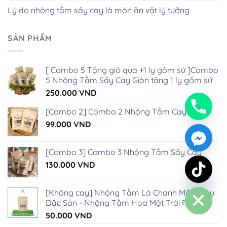
Lý do nhộng tằm sấy cay là món ăn vặt lý tưởng
SẢN PHẨM
[ Combo 5 Tặng giỏ quà +1 ly gôm sứ ]Combo
5 Nhộng Tằm Sấy Cay Giòn tặng 1 ly gốm sứ
250.000
VND
[Combo 2] Combo 2 Nhộng Tằm Cay Giòn
99.000
VND
[Combo 3] Combo 3 Nhộng Tằm Sấy Cay
chaty
130.000
VND
Hide
[Không cay] Nhộng Tằm Lá Chanh Mồi Nhậu
Đặc Sản - Nhộng Tằm Hoa Mặt Trời Farm
50.000
VND