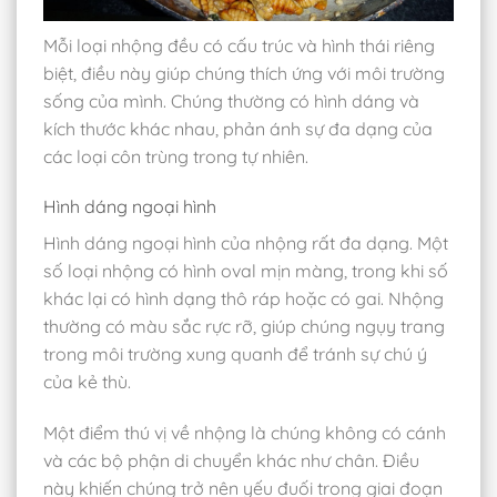
Mỗi loại nhộng đều có cấu trúc và hình thái riêng
biệt, điều này giúp chúng thích ứng với môi trường
sống của mình. Chúng thường có hình dáng và
kích thước khác nhau, phản ánh sự đa dạng của
các loại côn trùng trong tự nhiên.
Hình dáng ngoại hình
Hình dáng ngoại hình của nhộng rất đa dạng. Một
số loại nhộng có hình oval mịn màng, trong khi số
khác lại có hình dạng thô ráp hoặc có gai. Nhộng
thường có màu sắc rực rỡ, giúp chúng ngụy trang
trong môi trường xung quanh để tránh sự chú ý
của kẻ thù.
Một điểm thú vị về nhộng là chúng không có cánh
và các bộ phận di chuyển khác như chân. Điều
này khiến chúng trở nên yếu đuối trong giai đoạn