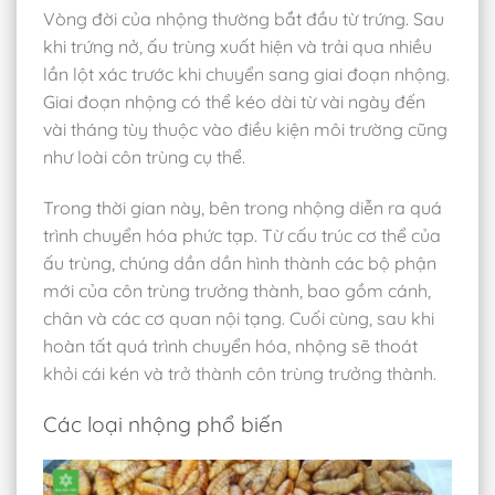
Vòng đời của nhộng thường bắt đầu từ trứng. Sau
khi trứng nở, ấu trùng xuất hiện và trải qua nhiều
lần lột xác trước khi chuyển sang giai đoạn nhộng.
Giai đoạn nhộng có thể kéo dài từ vài ngày đến
vài tháng tùy thuộc vào điều kiện môi trường cũng
như loài côn trùng cụ thể.
Trong thời gian này, bên trong nhộng diễn ra quá
trình chuyển hóa phức tạp. Từ cấu trúc cơ thể của
ấu trùng, chúng dần dần hình thành các bộ phận
mới của côn trùng trưởng thành, bao gồm cánh,
chân và các cơ quan nội tạng. Cuối cùng, sau khi
hoàn tất quá trình chuyển hóa, nhộng sẽ thoát
khỏi cái kén và trở thành côn trùng trưởng thành.
Các loại nhộng phổ biến