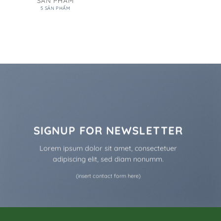
SẢN PHẨM
5 SẢN PHẨM
SIGNUP FOR NEWSLETTER
Lorem ipsum dolor sit amet, consectetuer
adipiscing elit, sed diam nonumm.
(insert contact form here)