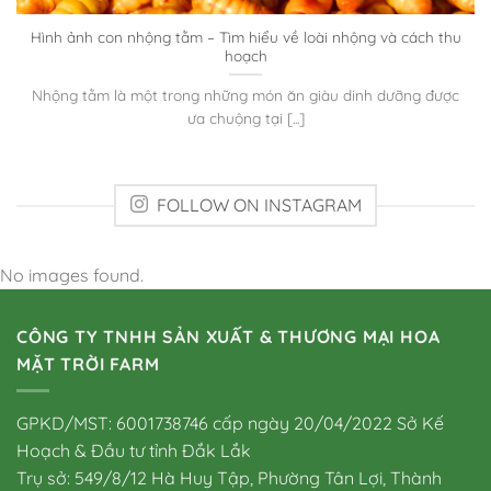
Hình ảnh con nhộng tằm – Tìm hiểu về loài nhộng và cách thu
hoạch
Nhộng tằm là một trong những món ăn giàu dinh dưỡng được
ưa chuộng tại [...]
FOLLOW ON INSTAGRAM
No images found.
CÔNG TY TNHH SẢN XUẤT & THƯƠNG MẠI HOA
MẶT TRỜI FARM
GPKD/MST: 6001738746 cấp ngày 20/04/2022 Sở Kế
Hoạch & Đầu tư tỉnh Đắk Lắk
Trụ sở: 549/8/12 Hà Huy Tập, Phường Tân Lợi, Thành