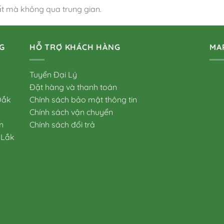
ất mà không qua trung gian.
G
HỖ TRỢ KHÁCH HÀNG
MA
Tuyển Đại Lý
Đặt hàng và thanh toán
Đắk
Chính sách bảo mật thông tin
Chính sách vận chuyển
n
Chính sách đổi trả
 Lắk