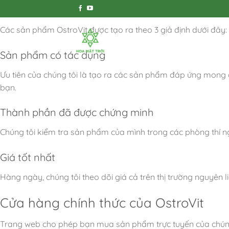
Nhiệm vụ của chúng ta
Bỏ
qua
Các sản phẩm OstroVit được tạo ra theo 3 giả định dưới đây:
nội
TRANG CHỦ
KHUYẾN MÃI
dung
Sản phẩm có tác dụng
Ưu tiên của chúng tôi là tạo ra các sản phẩm đáp ứng mong 
bạn.
Thành phần đã được chứng minh
Chúng tôi kiểm tra sản phẩm của mình trong các phòng thí n
Giá tốt nhất
Hàng ngày, chúng tôi theo dõi giá cả trên thị trường nguyên li
Cửa hàng chính thức của OstroVit
Trang web cho phép bạn mua sản phẩm trực tuyến của chúng t