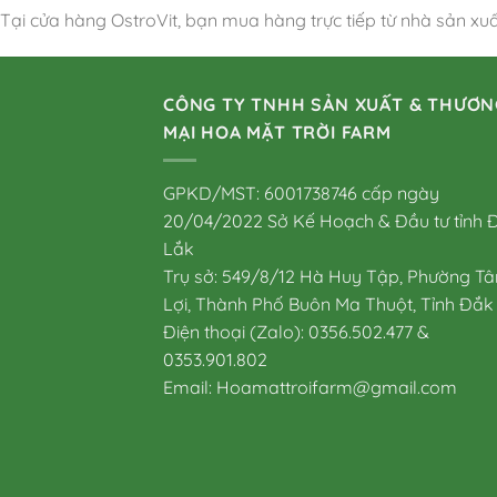
Tại cửa hàng OstroVit, bạn mua hàng trực tiếp từ nhà sản xu
CÔNG TY TNHH SẢN XUẤT & THƯƠN
MẠI HOA MẶT TRỜI FARM
GPKD/MST: 6001738746 cấp ngày
20/04/2022 Sở Kế Hoạch & Đầu tư tỉnh 
Lắk
Trụ sở: 549/8/12 Hà Huy Tập, Phường Tâ
Lợi, Thành Phố Buôn Ma Thuột, Tỉnh Đắk
Điện thoại (Zalo): 0356.502.477 &
0353.901.802
Email: Hoamattroifarm@gmail.com