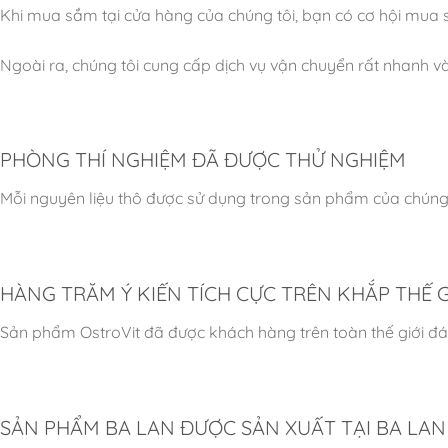
Khi mua sắm tại cửa hàng của chúng tôi, bạn có cơ hội mua sả
Ngoài ra, chúng tôi cung cấp dịch vụ vận chuyển rất nhanh và
PHÒNG THÍ NGHIỆM ĐÃ ĐƯỢC THỬ NGHIỆM
Mỗi nguyên liệu thô được sử dụng trong sản phẩm của chúng 
HÀNG TRĂM Ý KIẾN ​​TÍCH CỰC TRÊN KHẮP THẾ G
Sản phẩm OstroVit đã được khách hàng trên toàn thế giới đá
SẢN PHẨM BA LAN ĐƯỢC SẢN XUẤT TẠI BA LAN