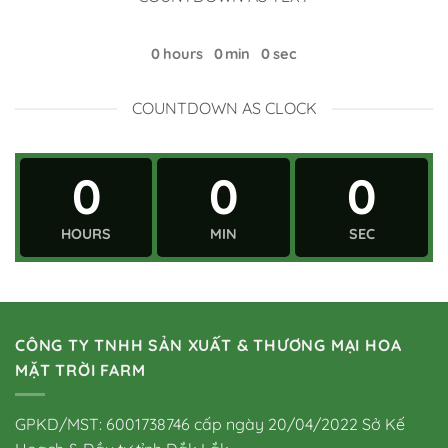
0
hours
0
min
0
sec
COUNTDOWN AS CLOCK
0
0
0
HOURS
MIN
SEC
CÔNG TY TNHH SẢN XUẤT & THƯƠNG MẠI HOA
MẶT TRỜI FARM
GPKD/MST: 6001738746 cấp ngày 20/04/2022 Sở Kế