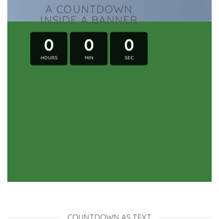
A COUNTDOWN
INSIDE A BANNER
0
0
0
HOURS
MIN
SEC
COUNTDOWN AS TEXT