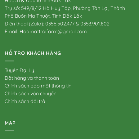
Hoạch & Đầu tư tỉnh Đắk Lắk
Trụ sở: 549/8/12 Hà Huy Tập, Phường Tân Lợi, Thành
Phố Buôn Ma Thuột, Tỉnh Đắk Lắk
Điện thoại (Zalo): 0356.502.477 & 0353.901.802
Email: Hoamattroifarm@gmail.com
HỖ TRỢ KHÁCH HÀNG
Tuyển Đại Lý
Đặt hàng và thanh toán
Chính sách bảo mật thông tin
Chính sách vận chuyển
Chính sách đổi trả
MAP