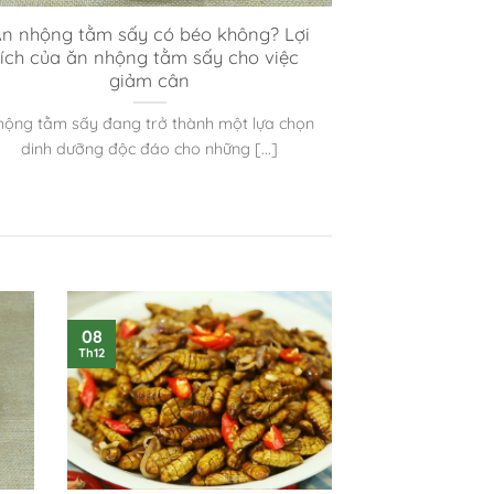
n nhộng tằm sấy có béo không? Lợi
ích của ăn nhộng tằm sấy cho việc
giảm cân
hộng tằm sấy đang trở thành một lựa chọn
dinh dưỡng độc đáo cho những [...]
08
Th12