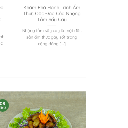
éo
Khám Phá Hành Trình Ẩm
Thực Độc Đáo Của Nhộng
c
Tằm Sấy Cay
Nhộng tằm sấy cay là một đặc
ành
sản ẩm thực gây sốt trong
ộc
cộng đồng [...]
08
Th12