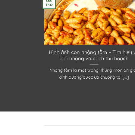
08
Th12
m sấy cho bữa
Hình ảnh con nhộng tằm – Tìm hiểu 
ng
loài nhộng và cách thu hoạch
g những thực
Nhộng tằm là một trong những món ăn gi
 được sử [...]
dinh dưỡng được ưa chuộng tại [...]