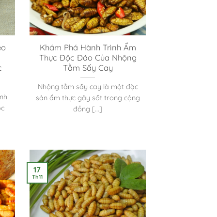
éo
Khám Phá Hành Trình Ẩm
Thực Độc Đáo Của Nhộng
c
Tằm Sấy Cay
Nhộng tằm sấy cay là một đặc
ành
sản ẩm thực gây sốt trong cộng
ộc
đồng [...]
17
Th11