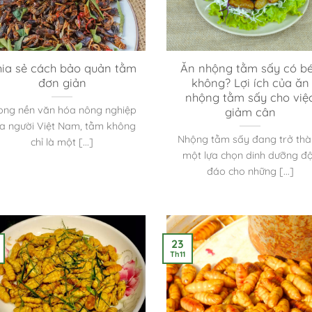
ia sẻ cách bảo quản tằm
Ăn nhộng tằm sấy có b
đơn giản
không? Lợi ích của ăn
nhộng tằm sấy cho việ
ong nền văn hóa nông nghiệp
giảm cân
a người Việt Nam, tằm không
Nhộng tằm sấy đang trở th
chỉ là một [...]
một lựa chọn dinh dưỡng đ
đáo cho những [...]
23
Th11