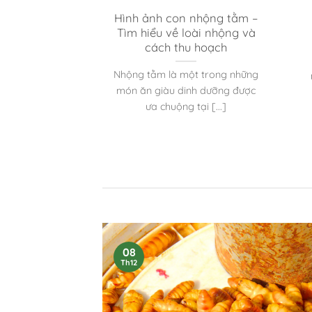
từ nhộng tằm
Hình ảnh con nhộng tằm –
a sáng dinh
Tìm hiểu về loài nhộng và
ỡng
cách thu hoạch
 là một trong
Nhộng tằm là một trong những
hẩm giàu dinh
món ăn giàu dinh dưỡng được
 được sử [...]
ưa chuộng tại [...]
08
Th12