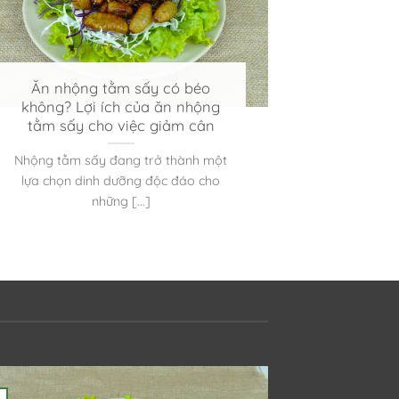
Ăn nhộng tằm sấy có béo
không? Lợi ích của ăn nhộng
tằm sấy cho việc giảm cân
Nhộng tằm sấy đang trở thành một
lựa chọn dinh dưỡng độc đáo cho
những [...]