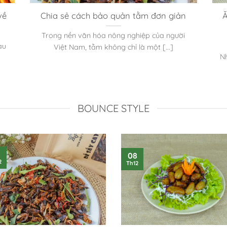
về
Chia sẻ cách bảo quản tằm đơn giản
Ă
Trong nền văn hóa nông nghiệp của người
àu
Việt Nam, tằm không chỉ là một [...]
N
BOUNCE STYLE
8
08
2
Th12