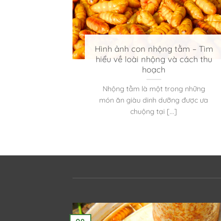
g tằm sấy
Hình ảnh con nhộng tằm – Tìm
 dưỡng
hiểu về loài nhộng và cách thu
hoạch
rong những
Nhộng tằm là một trong những
ng, thường
món ăn giàu dinh dưỡng được ưa
chuộng tại [...]