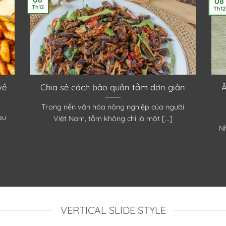
08
Th12
Th12
về
Chia sẻ cách bảo quản tằm đơn giản
Ă
Trong nền văn hóa nông nghiệp của người
àu
Việt Nam, tằm không chỉ là một [...]
N
VERTICAL SLIDE STYLE