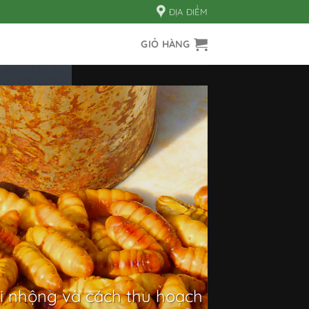
ĐỊA ĐIỂM
GIỎ HÀNG
i nhộng và cách thu hoạch