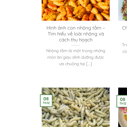
Hình ảnh con nhộng tằm –
Ch
Tìm hiểu về loài nhộng và
cách thu hoạch
Tr
Nhộng tằm là một trong những
củ
món ăn giàu dinh dưỡng được
ưa chuộng tại [...]
08
08
Th12
Th12