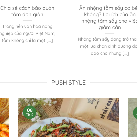
Chia sẻ cách bảo quản
Ăn nhộng tằm sấy có b
tằm đơn giản
không? Lợi ích của ăn
nhộng tằm sấy cho việ
Trong nền văn hóa nông
giảm cân
nghiệp của người Việt Nam,
Nhộng tằm sấy đang trở th
tằm không chỉ là một [...]
một lựa chọn dinh dưỡng đ
đáo cho những [...]
PUSH STYLE
08
Th12