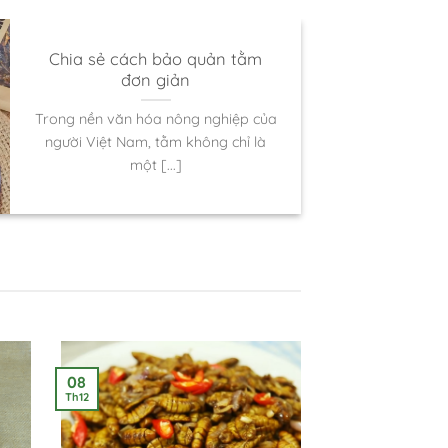
Chia sẻ cách bảo quản tằm
đơn giản
Trong nền văn hóa nông nghiệp của
người Việt Nam, tằm không chỉ là
một [...]
08
Th12