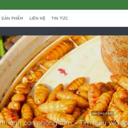
SẢN PHẨM
LIÊN HỆ
TIN TỨC
NHỘNG TẰM
ình ảnh con nhộng tằm – Tìm hiểu về loà