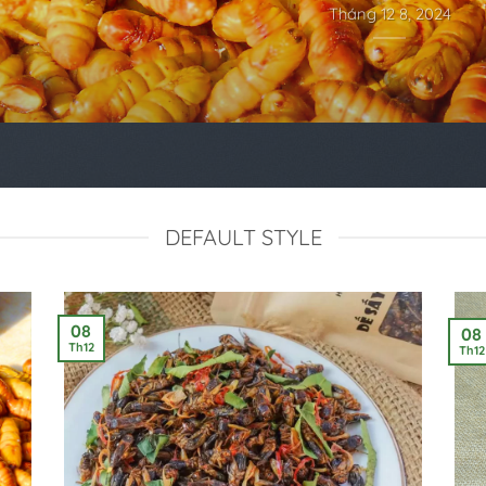
Tháng 12 8, 2024
DEFAULT STYLE
08
08
Th12
Th12