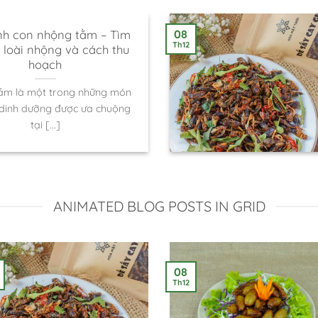
nh con nhộng tằm – Tìm
08
Th12
ề loài nhộng và cách thu
hoạch
ằm là một trong những món
 dinh dưỡng được ưa chuộng
tại [...]
ANIMATED BLOG POSTS IN GRID
08
Th12