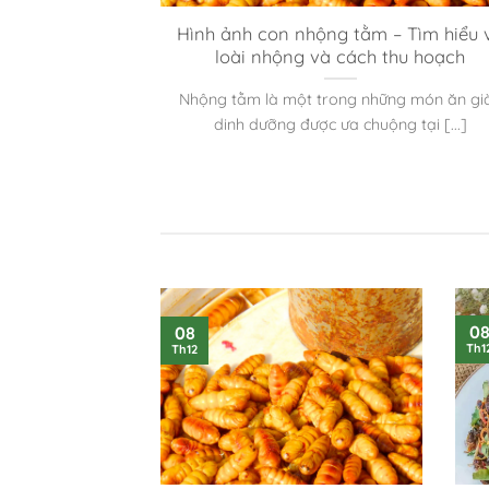
m sấy cho bữa
Hình ảnh con nhộng tằm – Tìm hiểu 
ng
loài nhộng và cách thu hoạch
g những thực
Nhộng tằm là một trong những món ăn gi
 được sử [...]
dinh dưỡng được ưa chuộng tại [...]
0
08
Th1
Th12