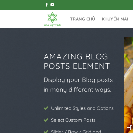
Bỏ
qua
nội
TRANG CHỦ
KHUYẾN MÃI
dung
AMAZING BLOG
POSTS ELEMENT
Display your Blog posts
in many different ways.
Unlimited Styles and Options
HỘNG TẰM
Select Custom Posts
m sấy cho bữa sáng dinh dưỡng
H
Slider / Row / Grid and